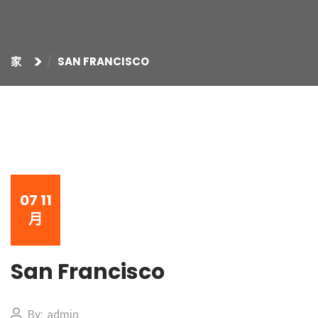
家
SAN FRANCISCO
07
11
月
San Francisco
By: admin