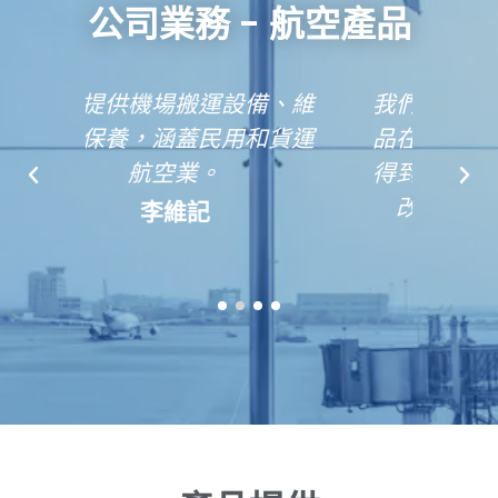
公司業務 - 航空產品
備、維
我們以「堅持」為宗旨，產
機場
和貨運
品在質量和競爭力的價格上
確保
得到認可並提高工作效率並
（國
改善工作場所的安全。
李維記