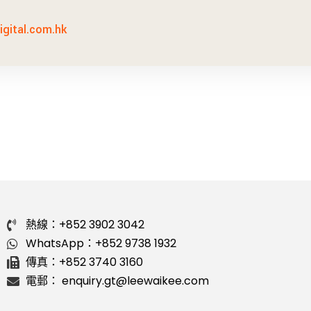
gital.com.hk
熱線：+852 3902 3042
WhatsApp：+852 9738 1932
傳真：+852 3740 3160
電郵： enquiry.gt@leewaikee.com