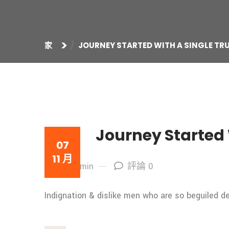
家
JOURNEY STARTED WITH A SINGLE TR
Journey Started 
07
11 月
By: admin
評論 0
Indignation & dislike men who are so beguiled 