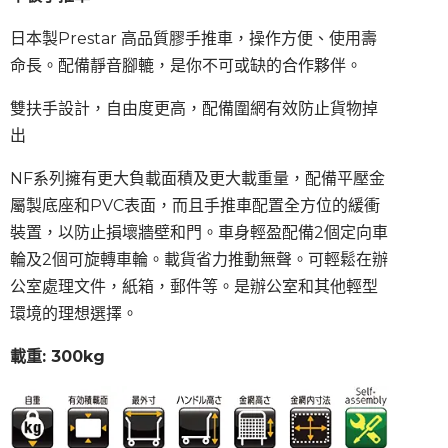
日本製
Prestar
高品質膠手推車，操作方便、使用壽
命長。配備靜音腳轆，是你不可或缺的合作夥伴。
雙扶手設計，自由度更高，配備圍網有效防止貨物掉
出
NF
系列擁有更大負載面積及更大載重量，配備平壓金
屬製底座和
PVC
表面，而且手推車配置全方位的緩衝
裝置，以防止損壞牆壁和門。車身輕盈配備
2
個定向車
輪及
2
個可旋轉車輪。載貨省力推動無聲。可輕鬆在辦
公室處理文件，紙箱，郵件等。是辦公室和其他輕型
環境的理想選擇。
載重: 300kg