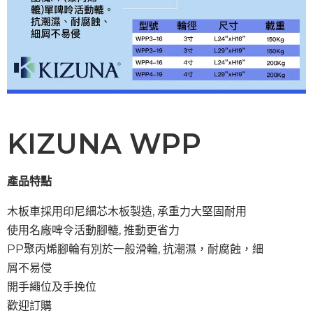
KIZUNA WPP
產品特點
木板車採用印尼細芯木板製造, 承重力大堅固耐用
使用名廠啤令活動腳轆, 推動更省力
PP聚丙烯
腳輪有別於一般滑輪, 抗潮濕，耐腐蝕，細
屑不易侵
開手繩位及手挽位
歡迎訂購