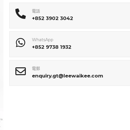
電話
+852 3902 3042
WhatsApp
+852 9738 1932
電郵
enquiry.gt@leewaikee.com