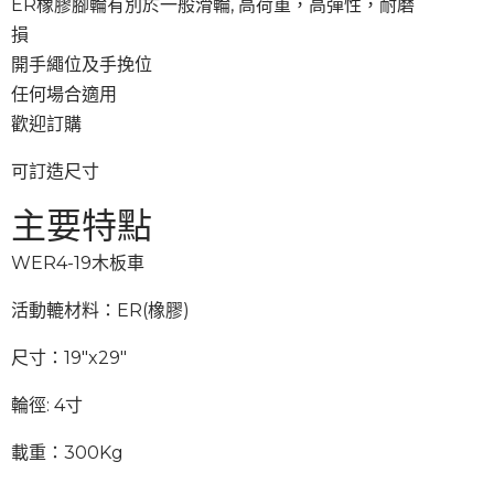
ER
橡膠腳輪有別於一般滑輪, 高荷重，高彈性，耐磨
損
開手繩位及手挽位
任何場合適用
歡迎訂購
可訂造尺寸
主要特點
WER4-19木板車
活動轆材料：ER(橡膠)
尺寸：19″x29″
輪徑: 4寸
載重：300Kg