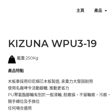
主頁
產品
KIZUNA WPU3-19
載重:250Kg
產品特點
木板車採用印尼細芯木板製造, 承重力大堅固耐用
使用名廠啤令活動腳轆, 推動更省力
PU聚氨酯
腳輪有別於一般滑輪, 耐磨損，不留輪痕，污痕
開手繩位及手挽位
任何場合適用