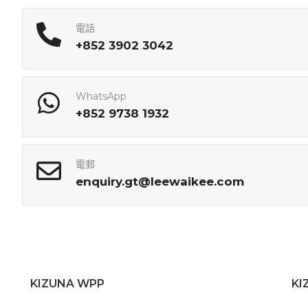
電話
+852 3902 3042
WhatsApp
+852 9738 1932
電郵
enquiry.gt@leewaikee.com
KIZUNA WPP
KI