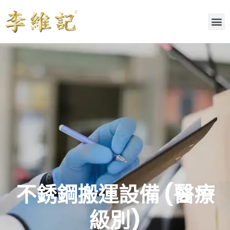
不銹鋼搬運設備 (醫療
級別)