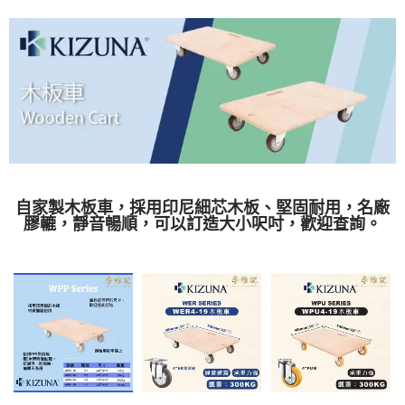
自家製木板車，採用印尼細芯木板、堅固耐用，名廠
膠轆，靜音暢順，可以訂造大小呎吋，歡迎查詢。