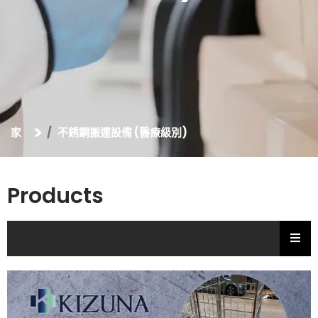
家
不銹鋼搬運設備 (醫療級別)
Products
Hambu