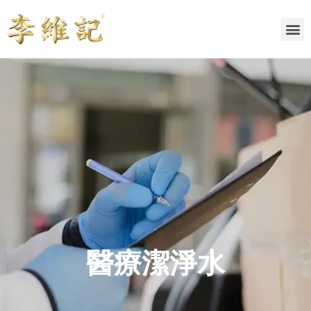
醫療潔淨水