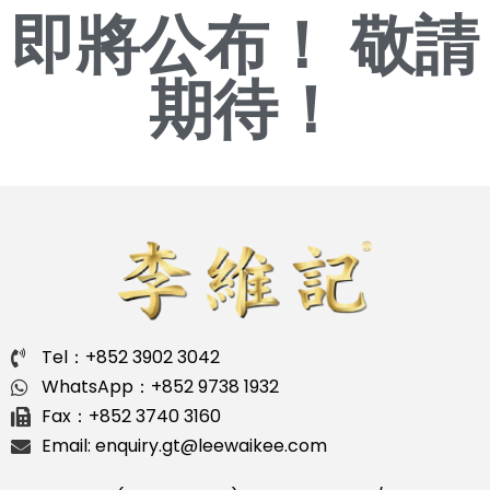
即將公布！
敬請
期待！
Tel：+852 3902 3042
WhatsApp：+852 9738 1932
Fax：+852 3740 3160
Email: enquiry.gt@leewaikee.com